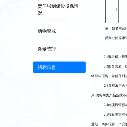
责任强制保险投保情
1
况
注：报名前必
药物警戒
反商业贿赂承
质量管理
2.1
报名截止日期：
招标信息
2.2
报名资质：
络邮箱报名，发邮件时
2.3
具有履行合
来,供货同类产品业绩不
2.4
此项目评标
2.5
投标书需准
业绩、商务报价、产品