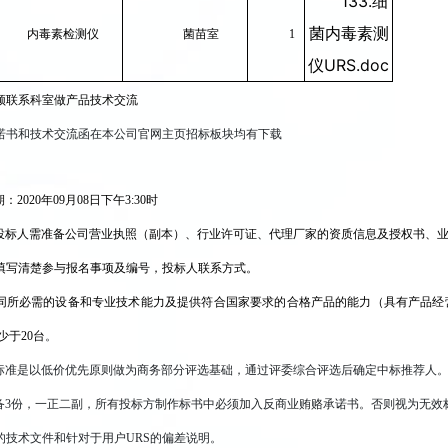
133.细
菌内毒素测
内毒素检测仪
菌苗室
1
仪URS.doc
须联系科室做产品技术交流
诺书和技术交流函在本公司官网主页招标板块均有下载
2020年09月08日下午3:30时
投标人需准备公司营业执照（副本）、行业许可证、代理厂家的资质信息及授权书、
填写清楚参与报名事项及编号，投标人联系方式。
同所必需的设备和专业技术能力及提供符合国家要求的合格产品的能力（具有产品经
少于20台
。
标准是以低价优先原则做为商务部分评选基础，通过评委综合评选后确定中标推荐人
备3份，一正二副，所有投标方制作标书中必须加入反商业贿赂承诺书。否则视为无效
的技术文件和针对于用户URS的偏差说明。