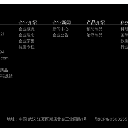
企业介绍
企业新闻
产品介绍
科
企业概况
新闻中心
预防制品
科
21
企业理念
企业公告
治疗制品
国
企业荣誉
数
抗疫专栏
行
94
.com
药品
邮箱反馈
公司
地址：中国 武汉 江夏区郑店黄金工业园路1号 鄂ICP备05002