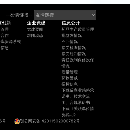
--友情链接--
技创新
企业党建
信息公开
研管理
党建要闻
药品生产质量管理
际合作
群团动态
批签发情况
据库资源系统
召回情况
业信息
接受检查情况
接受处罚情况
责任强制保修投保
情况
质量管理
药物警戒
招标信息
下载反商业贿赂承
诺书、技术交流
函、合规承诺书
下载《关联单位情
况说明》
556号
鄂公网安备 42011502000782号