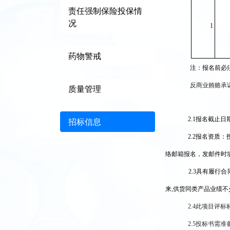
责任强制保险投保情
况
1
药物警戒
注：报名前必
反商业贿赂承
质量管理
2.1
报名截止日期：
招标信息
2.2
报名资质：
络邮箱报名，发邮件时
2.3
具有履行合
来,供货同类产品业绩不
2.4
此项目评标
2.5
投标书需准