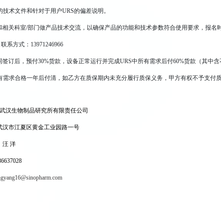
的技术文件和针对于用户URS的偏差说明。
和相关科室/部门做产品技术交流，以确保产品的功能和技术参数符合使用要求，报名
系方式：13971246966
签订后，预付30%货款，设备正常运行并完成URS中所有需求后付60%货款（其中含
所有需求合格一年后付清，如乙方在质保期内未充分履行质保义务，甲方有权不予支付
武汉生物制品研究所有限责任公司
武汉市江夏区黄金工业园路一号
汪 洋
637028
gyang16@sinopharm.com