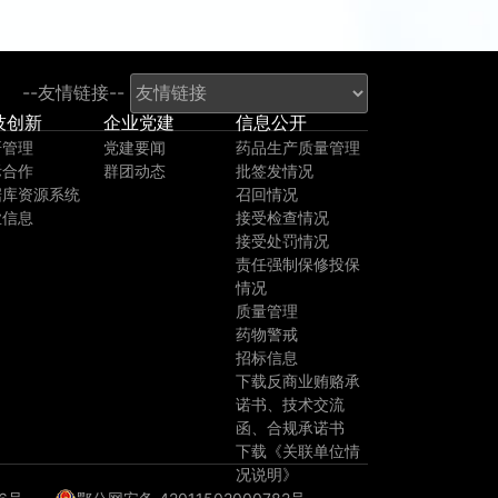
--友情链接--
技创新
企业党建
信息公开
研管理
党建要闻
药品生产质量管理
际合作
群团动态
批签发情况
据库资源系统
召回情况
业信息
接受检查情况
接受处罚情况
责任强制保修投保
情况
质量管理
药物警戒
招标信息
下载反商业贿赂承
诺书、技术交流
函、合规承诺书
下载《关联单位情
况说明》