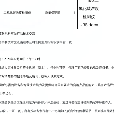
166.二
氧化碳浓度
二氧化碳浓度检测仪
质量保证部
4
检测仪
URS.docx
须联系科室做产品技术交流
诺书和技术交流函在本公司官网主页招标板块均有下载
2020年12月10日下午3:30时
投标人需准备公司营业执照（副本）、行业许可证、代理厂家的资质信息及授权书、
填写清楚参与报名事项及编号，投标人联系方式。
同所必需的设备和专业技术能力及提供符合国家要求的合格产品的能力（具有产品经
少于10台
。
标准是以低价优先原则做为商务部分评选基础，通过评委综合评选后确定中标推荐人
备3份，一正二副，所有投标方制作标书中必须加入反商业贿赂承诺书。否则视为无效