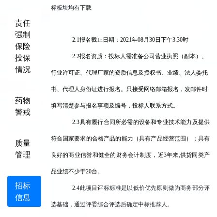
标板块均有下载
责任
强制
2.1
报名截止日期：2021年08月30日下午3:30时
保险
投保
2.2
报名资质：投标人需准备公司营业执照（副本）、
情况
行业许可证、代理厂家的资质信息及授权书、业绩、法人委托
书、代理人身份证进行报名。只接受网络邮箱报名，发邮件时
药物
填写清楚参与报名事项及编号，投标人联系方式。
警戒
2.3
具有履行合同所必需的设备和专业技术能力及提供
符合国家要求的合格产品的能力（具有产品经营范围）；具有
质量
管理
良好的商业信誉和健全的财务会计制度，近3年来,供货同类产
品业绩不少于20台
。
招标
2.4
此项目评标标准是以低价优先原则做为商务部分评
信息
选基础，通过评委综合评选后确定中标推荐人。