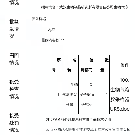
情况
招标内容：武汉生物制品研究所有限责任公司生物气溶
胶采样器
批签
发情
1.
内容
况
需购内容如下:
召回
序
名
使
数
情况
附件
号
称
用部门
量
100.
接受
生物
新
检查
生物气溶
1
气溶胶采
发传染病
1
情况
胶采样器
样器
研究室
URS.doc
接受
注：报名前必须联系科室做产品技术交流
处罚
情况
反商业贿赂承诺书和技术交流函在本公司官网主页招