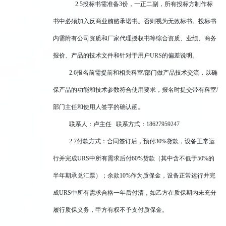
2.5
投标书需准备3份，一正二副，所有投标方制作标
书中必须加入反商业贿赂承诺书。否则视为无效标书。投标书
内需附有公司资质和厂家代理授权书等综合资质、业绩、商务
报价、产品的技术文件和针对于用户URS的偏差说明。
2.6
报名前需提前和相关科室/部门做产品技术交流，以确
保产品的功能和技术参数符合使用要求，报名时提交带有科室/
部门主任和使用人签字的确认函。
联
系人：卢主任 联系方式：18627959247
2.7
付款方式：合同签订后，预付30%货款，设备正常运
行并完成URS中所有需求后付60%货款（其中含不低于50%的
半年期承兑汇票）；余款10%作为质保金，设备正常运行并完
成URS中所有需求合格一年后付清，如乙方在质保期内未充分
履行质保义务，甲方有权不予支付质保金。