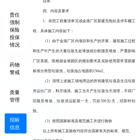
自筹
四、内容及要求
责任
1、依照工程量清单完成金港厂区新建充电站及停车棚工
强制
保险
程，具体施工内容如下：
投保
（1）
由于金港厂区内项目和生产的开展，建筑施工过程
情况
和生产中产生的大量垃圾无处堆放或分散随意堆放，严重影响
厂区美观。现根据金港园区的规划要求及实际使用需求需新建
药物
标准分类型垃圾池，垃圾池占地面积
150m2。
警戒
（2）
清理上述施工场地周边的所有建筑垃圾及生活垃圾
并运出厂区，料尽场清。施工当天产生垃圾当天清理，不得厂
质量
管理
区随意堆放，垃圾清运延期一天，罚款
500元/天，结算时扣
除。
招标
（3
）按照国家标准及规范施工并进行验收
信息
以上所有施工及验收均应符合国家有关的标准、规范、