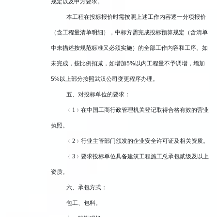
规定以及甲方要求。
本工程在投标报价时需按照上述工作内容逐一分项报价
（含工程量清单明细），中标方
需完成投标预算规定（含清单
中未描述按规范标准又必须实施）的全部工作内容和工序。如
未完成，按比例扣减，如增加
5%
以内工程量不予调增，增加
5%
以上部分按照武汉公司变更程序办理
。
五、对投标单位的要求：
﹙
1﹚在中国工商行政管理机关登记取得合格有效的营业
执照。
﹙
2﹚行业主管部门颁发的企业安全许可证及相关资质。
﹙
3
﹚要求投标单位具备建筑工程施工总承包
贰
级及以上
资质。
六、承包方式：
包工、包料。