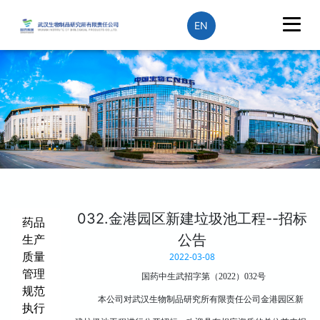
EN
032.金港园区新建垃圾池工程--招标
药品
公告
生产
质量
2022-03-08
管理
国药中生武招字第（
202
2
）
032
号
规范
本公司对武汉生物制品研究所有限责任公司金港园区新
执行