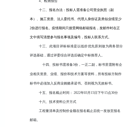
4、检测报告
十二、
报名办法：投标人需准备公司营业执照（副
本）、施工资质、法人委托书、代理人身份证及类似业绩至少
2份进行报名。疫情期间只接受网络邮箱报名，发邮件时
在正
文中
填写清楚参与报名事项及编号，投标人联系方式。
十三、此项目评标标准是以低价优先原则做为商务部分
评选基础，通过评委综合评选后确定中标推
荐人。
十四、
投标书需准备
3份，一正二副，标书里需附有企
业相关资质、业绩、报价和技术方案等资料，所有投标方制作
标书中必须加入反商业贿赂承诺书。否则视为无效标书。
十五、报名截止时间：
202
2
年
03
月
15
日下午
15
点
30
分
十六、技术资料公开方式
工程量清单及控制价金额在报名截止后统一发放至报名
邮箱。