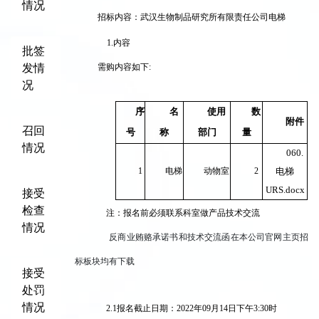
情况
招标内容：武汉生物制品研究所有限责任公司
电梯
1
.内容
批签
发情
需购内容如下
:
况
序
名
使用
数
附件
召回
号
称
部门
量
情况
060.
1
电梯
动物室
2
电梯
URS.docx
接受
检查
注：报名前必须联系科室做产品技术交流
情况
反商业贿赂承诺书和技术交流函在本公司官网主页招
标板块均有下载
接受
处罚
情况
2
.1报名截止日期：20
22
年
09
月14
日下午
3:30时