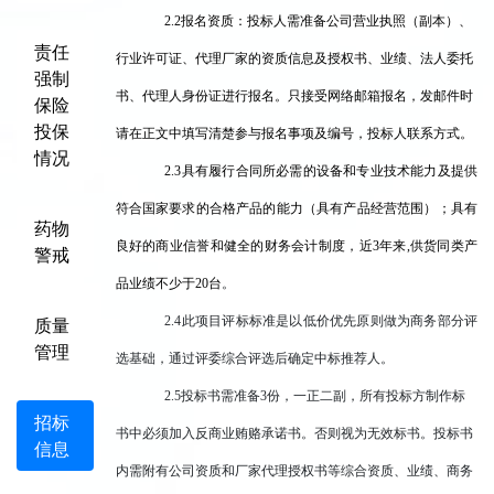
2
.2报名资质：投标人
需准备
公司营业执照（副本）、
责任
行业许可证、
代理厂家的资质信息及授权书
、
业绩、
法人委托
强制
书、代理人身份证
进行
报名。
只接受网络邮箱报名，发邮件时
保险
投保
请在正文中填写清楚参与报名事项及编号，投标人联系方式。
情况
2
.3具有履行合同所必需的设备和专业技术能力及提供
符合国家要求的合格产品的能力（具有产品经营范围）；具有
药物
良好的商业信誉和健全的财务会计制度，近
3
年来
,供货同类产
警戒
品业绩不少于
20台
。
2.4此项目评标标准是以低价优先原则做为商务部分评
质量
管理
选基础，通过评委综合评选后确定中标推荐人。
2.5投标书需准备3份，一正二副，所有投标方制作标
招标
书中必须加入反商业贿赂承诺书。否则视为无效标书。投标书
信息
内需附有公司资质和厂家代理授权书等综合资质、业绩、商务