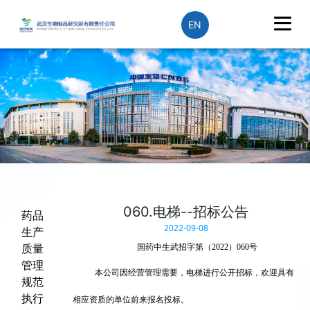
EN
060.电梯--招标公告
药品
2022-09-08
生产
质量
国药中生武招字第（
20
22
）
060
号
管理
本公司因经营管理需要，
电梯
进
行公开招标，欢迎具有
规范
执行
相应资质的单位前来报名投标。