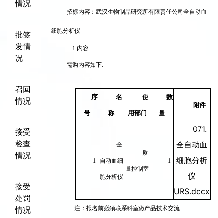
情况
招标内容：武汉生物制品研究所有限责任公司全自动血
细胞分析仪
批签
发情
1.
内容
况
需购内容如下:
召回
序
名
使
数
情况
附件
号
称
用部门
量
071.
接受
检查
全自动血
全
质
情况
细胞分析
1
自动血细
1
量控制室
仪
胞分析仪
接受
URS.docx
处罚
情况
注：报名前必须联系科室做产品技术交流