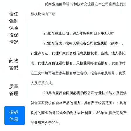
反商业贿赂承诺书和技术交流函在本公司官网主页招
责任
标板块均有下载
强制
保险
2.1
报名截止日期：2023年09月04日下午3:30时
投保
情况
2.2
报名资质：投标人需准备公司营业执照（副本）、
行业许可证、代理厂家的资质信息及授权书、业绩、法人委托
药物
书、代理人身份证进行报名。只接受网络邮箱报名，
发邮件时
警戒
在正文中填写清楚参与报名单位名称、报名事项及编号，联系
人及联系方式。
质量
管理
2.3
具有履行合同所必需的设备和专业技术能力及提供
符合国家要求的合格产品的能力（具有产品经营范围）；具有
招标
良好的商业信誉和健全的财务会计制度，近3年来,供货同类产
信息
品业绩不少于20台
。