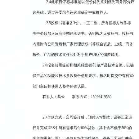
2.4
此项目评标标准是以低价优先原则做为商务部分评
选基础，通过评委综合评选后确定中标推荐人。
2.5
投标书需准备3份，一正二副，所有投标方制作标
书中必须加入反商业贿赂承诺书。否则视为无效标书。投标书
内需附有公司资质和厂家代理授权书等综合资质、业绩、商务
报价、产品的技术文件和针对于用户URS的偏差说明。
2.6
报名前需提前和相关科室/部门做产品技术交流，以确
保产品的功能和技术参数符合使用要求，报名时提交带有科室/
部门主任和使用人签字的确认函。
联
系人：马俊 联系方式：15926419589
2.7
付款方式：合同签订后，预付30%货款，设备正常运
行并完成URS中所有需求后付60%货款（其中含不低于50%的
半年期承兑汇票）；余款10%作为质保金，设备正常运行并完