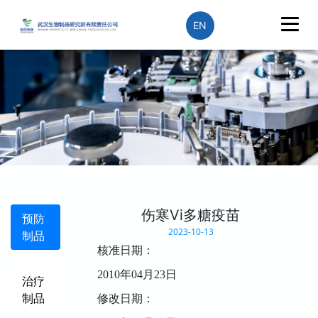
EN
伤寒Vi多糖疫苗
预防
2023-10-13
制品
核准日期：
2010
年
04
月
23
日
治疗
制品
修改日期：