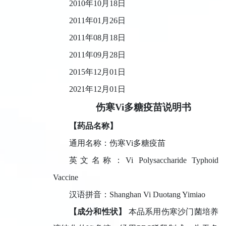
2010
年
10
月
18
日
2011
年
01
月
26
日
2011
年
08
月
18
日
2011
年
09
月
28
日
2015
年
12
月
01
日
2021
年
12
月
01
日
伤寒
Vi
多糖疫苗说明书
【药品名称】
通用名称：伤寒
Vi
多糖疫苗
英文名称：
Vi Polysaccharide Typhoid
Vaccine
汉语拼音：
Shanghan Vi Duotang Yimiao
【成分和性状】
本品系用
伤寒沙门菌培养