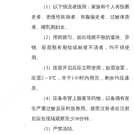
（
1
）以下情况者慎用：家族和个人有惊厥
史者、患慢性疾病者、有癫痫史者、过敏体质
者、哺乳期妇女。
（
2
）用前摇匀。如出现摇不散的凝块、异
物、疫苗瓶有裂纹或标签不清者，均不得使
用。
（
3
）疫苗开启后应立即使用，如需放置，
应置
2
～
8
℃，并于
1
小时内用完，剩余均应废
弃。
（
4
）应备有肾上腺素等药物，以备偶有发
生严重过敏反应时急救用。接受注射者在注射
后应在现场观察至少
30
分钟。
（
5
）严禁冻结。