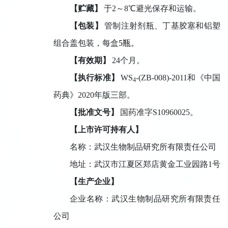
【贮藏】
于
2
～
8
℃避光保存和运输。
【包装】
管制注射剂瓶、丁基胶塞和铝塑
组合盖包装，
每盒
5
瓶
。
【有效期】
24
个月。
【执行标准】
WS
-(ZB-008)-2011
和《中国
4
药典》
2020
年版三部
。
【批准文号】
国药准字S10960025。
【上市许可持有人】
名称：武汉生物制品研究所有限责任公司
地址：武汉市江夏区郑店黄金工业园路
1
号
【生产企业】
企业名称：武汉生物制品研究所有限责任
公司