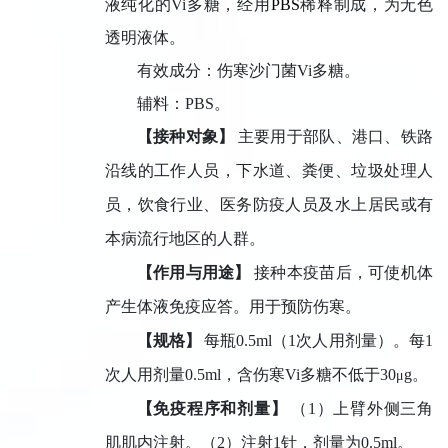
液纯化的Vi多糖，经用
PBS
稀释制成，为无色
透明液体。
有效成分：伤寒沙门菌Vi多糖。
辅料：PBS。
【接种对象】
主要用于部队、港口、铁路
沿线的工作人员，下水道、粪便、垃圾处理人
员，饮食行业、医务防疫人员及水上居民或有
本病流行地区的人群。
【作用与用途】
接种本疫苗后，可使机体
产生体液免疫应答。用于预防伤寒。
【规格】
每瓶
0.5ml
（
1
次人用剂量）。每
1
次人用剂量
0.5ml
，含伤寒
Vi
多糖不低于
30
g
。
μ
【免疫程序和剂量】
（
1
）上臂外侧三角
肌肌内注射。（
2
）注射
1
针，剂量为
0.5ml
。