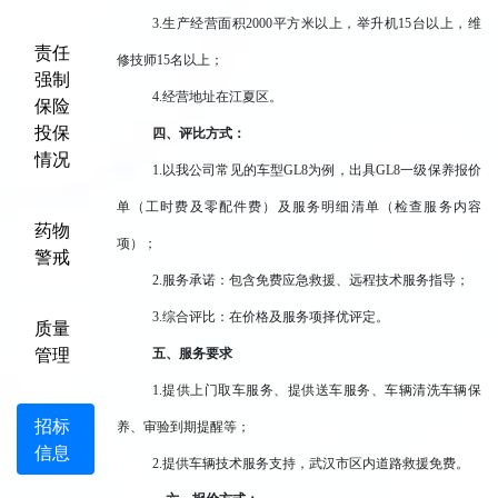
3.
生产经营面积2000平方米以上，举升机15台以上，维
责任
修技师15名以上；
强制
4.
经营地址在江夏区。
保险
投保
四、评比方式：
情况
1.
以我公司常见的车型GL8为例，出具GL8一级保养报价
单（工时费及零配件费）及服务明细清单（检查服务内容
药物
项）；
警戒
2.
服务承诺：包含免费应急救援、远程技术服务指导；
3.
综合评比：在价格及服务项择优评定。
质量
管理
五、服务要求
1.
提供上门取车服务、提供送车服务、车辆清洗车辆保
招标
养、审验到期提醒等；
信息
2.
提供车辆技术服务支持，武汉市区内道路救援免费。