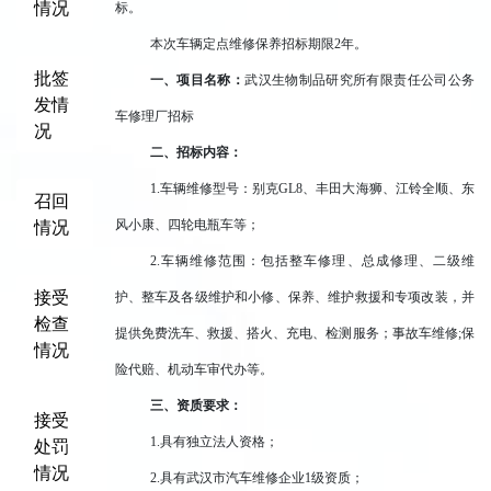
情况
标。
本次车辆定点维修保养招标期限2年。
批签
一、项目名称：
武汉生物制品研究所有限责任公司公务
发情
车修理厂招标
况
二、招标内容：
1.
车辆维修型号：别克GL8、丰田大海狮、江铃全顺、东
召回
情况
风小康、四轮电瓶车等；
2.
车辆维修范围：包括整车修理、总成修理、二级维
接受
护、整车及各级维护和小修、保养、维护救援和专项改装，并
检查
提供免费洗车、救援、搭火、充电、检测服务；事故车维修;保
情况
险代赔、机动车审代办等。
三、资质要求：
接受
1.
具有独立法人资格；
处罚
情况
2.
具有武汉市汽车维修企业1级资质；