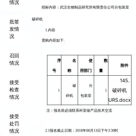
情况
招标内容：武汉生物制品研究所有限责任公司分包装室
破碎机
批签
发情
1.
内容
况
需购内容如下:
召回
序
名
使
数
情况
附件
号
称
用部门
量
145.
接受
破
分
检查
破碎机
1
1
碎机
包装室
情况
URS.docx
注：报名前必须联系科室做产品技术交流
接受
处罚
情况
2.1
报名截止日期：2018年08月13日下午3:30时