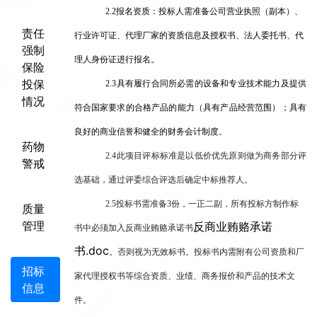
2.2
报名资质：投标人需准备公司营业执照（副本）、
责任
行业许可证、代理厂家的资质信息及授权书、法人委托书、代
强制
理人身份证进行报名。
保险
投保
2.3
具有履行合同所必需的设备和专业技术能力及提供
情况
符合国家要求的合格产品的能力（具有产品经营范围）；具有
良好的商业信誉和健全的财务会计制度
。
药物
2.4
此项目评标标准是以低价优先原则做为商务部分评
警戒
选基础，通过评委综合评选后确定中标推荐人。
2.5
投标书需准备3份，一正二副，所有投标方制作标
质量
管理
反商业贿赂承诺
书中必须加入反商业贿赂承诺书
书.doc
。否则视为无效标书。投标书内需附有公司资质和厂
招标
家代理授权书等综合资质、业绩、商务报价和产品的技术文
信息
件。